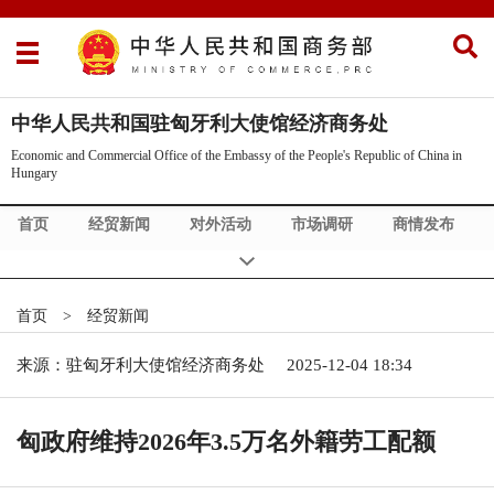
中华人民共和国驻匈牙利大使馆经济商务处
Economic and Commercial Office of the Embassy of the People's Republic of China in
Hungary
首页
经贸新闻
对外活动
市场调研
商情发布
重要通知
匈牙利概况
中匈合作
投资指南
关于我们
Commercial News
Economic & Trade Policy
首页
>
经贸新闻
Exhibition info
Speeches
About China
来源：驻匈牙利大使馆经济商务处
2025-12-04 18:34
匈政府维持2026年3.5万名外籍劳工配额