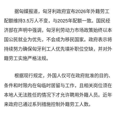
据匈
媒
报道，匈牙利政府宣布
2026
年外籍劳工
配额维持
3.5
万人不变，与
2025
年配额一致。国民经
济部在声明中强调，匈牙利劳动力市场政策始终以本
国公民就业为优先，不会成为移民国家。政府表示将
持续努力确保匈牙利工人优先填补职位空缺，并对外
籍劳工实施严格法规。
根据现行规定，外国人仅可在政府批准的目的、
条件和时限内在匈临时居留与工作，且相关岗位须在
本地
人
无法胜任的情况下才允许聘用外籍人员。近年
来政府已通过系列措施控制外籍劳工人数。